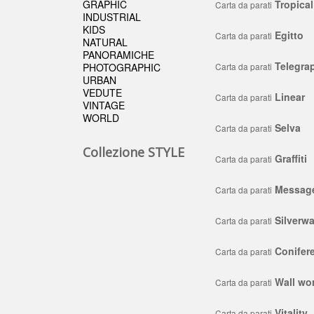
GRAPHIC
Tropica
Carta da parati
INDUSTRIAL
KIDS
Egitto
Carta da parati
NATURAL
PANORAMICHE
Telegra
PHOTOGRAPHIC
Carta da parati
URBAN
VEDUTE
Linear
Carta da parati
VINTAGE
WORLD
Selva
Carta da parati
Collezione STYLE
Graffiti
Carta da parati
Messag
Carta da parati
Silverwa
Carta da parati
Conifer
Carta da parati
Wall wo
Carta da parati
Vitality
Carta da parati