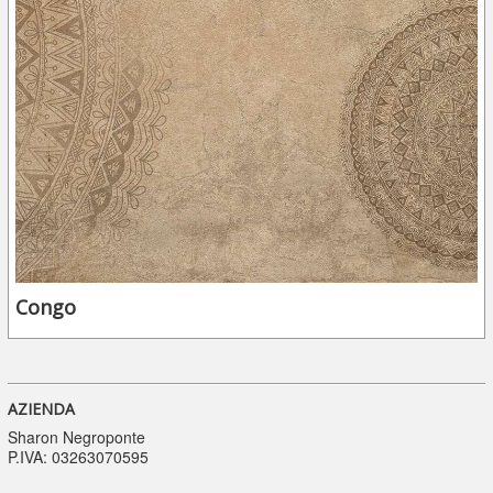
Congo
AZIENDA
Sharon Negroponte
P.IVA: 03263070595