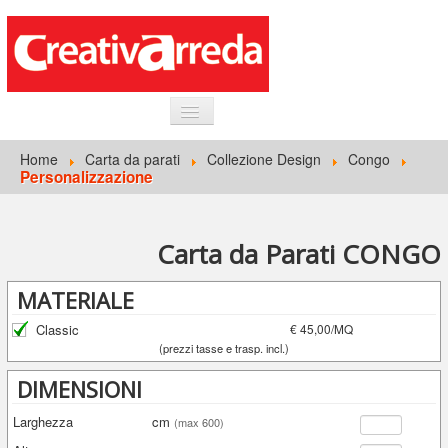
HOME
Home
Carta da parati
Collezione Design
Congo
Personalizzazione
INFORMAZIONI GENERALI
CARTA DA PARATI
Carta da Parati CONGO
ACCEDI
MATERIALE
Classic
€ 45,00/MQ
(prezzi tasse e trasp. incl.)
DIMENSIONI
Larghezza
cm
(max 600)