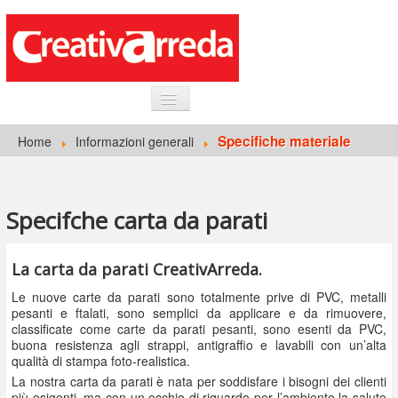
HOME
Specifiche materiale
Home
Informazioni generali
INFORMAZIONI GENERALI
CARTA DA PARATI
Specifche carta da parati
ACCEDI
La carta da parati CreativArreda.
Le nuove carte da parati sono totalmente prive di PVC, metalli
pesanti e ftalati, sono semplici da applicare e da rimuovere,
classificate come carte da parati pesanti, sono esenti da PVC,
buona resistenza agli strappi, antigraffio e lavabili con un’alta
qualità di stampa foto-realistica.
La nostra carta da parati è nata per soddisfare i bisogni dei clienti
più esigenti, ma con un occhio di riguardo per l’ambiente la salute