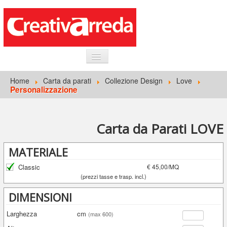
HOME
Home
Carta da parati
Collezione Design
Love
Personalizzazione
INFORMAZIONI GENERALI
CARTA DA PARATI
Carta da Parati LOVE
ACCEDI
MATERIALE
Classic
€ 45,00/MQ
(prezzi tasse e trasp. incl.)
DIMENSIONI
Larghezza
cm
(max 600)