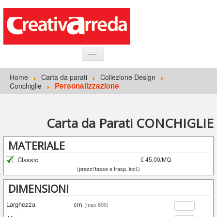
HOME
Home
Carta da parati
Collezione Design
Personalizzazione
Conchiglie
INFORMAZIONI GENERALI
CARTA DA PARATI
Carta da Parati CONCHIGLIE
ACCEDI
MATERIALE
Classic
€ 45,00/MQ
(prezzi tasse e trasp. incl.)
DIMENSIONI
Larghezza
cm
(max 600)