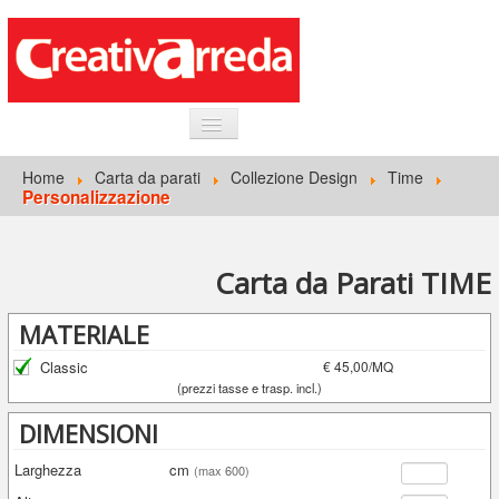
HOME
Home
Carta da parati
Collezione Design
Time
Personalizzazione
INFORMAZIONI GENERALI
CARTA DA PARATI
Carta da Parati TIME
ACCEDI
MATERIALE
Classic
€ 45,00/MQ
(prezzi tasse e trasp. incl.)
DIMENSIONI
Larghezza
cm
(max 600)