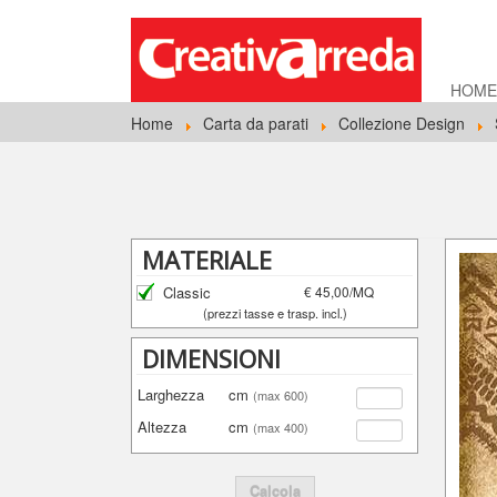
HOM
Home
Carta da parati
Collezione Design
MATERIALE
Classic
€ 45,00/MQ
(prezzi tasse e trasp. incl.)
DIMENSIONI
Larghezza
cm
(max 600)
Altezza
cm
(max 400)
Calcola