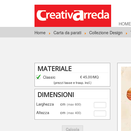
HOM
Home
Carta da parati
Collezione Design
MATERIALE
Classic
€ 45,00/MQ
(prezzi tasse e trasp. incl.)
DIMENSIONI
Larghezza
cm
(max 600)
Altezza
cm
(max 400)
Calcola