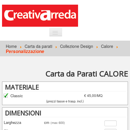
HOME
Home
Carta da parati
Collezione Design
Calore
Personalizzazione
INFORMAZIONI GENERALI
CARTA DA PARATI
Carta da Parati CALORE
ACCEDI
MATERIALE
Classic
€ 45,00/MQ
(prezzi tasse e trasp. incl.)
DIMENSIONI
Larghezza
cm
(max 600)