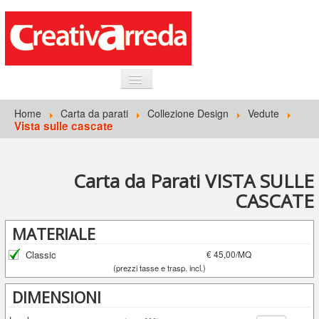
HOME
Home
Carta da parati
Collezione Design
Vedute
Vista sulle cascate
INFORMAZIONI GENERALI
CARTA DA PARATI
Carta da Parati VISTA SULLE
ACCEDI
CASCATE
MATERIALE
Classic
€ 45,00/MQ
(prezzi tasse e trasp. incl.)
DIMENSIONI