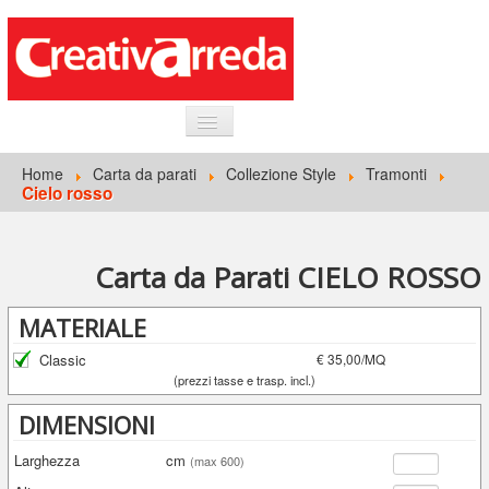
HOME
Home
Carta da parati
Collezione Style
Tramonti
Cielo rosso
INFORMAZIONI GENERALI
CARTA DA PARATI
Carta da Parati CIELO ROSSO
ACCEDI
MATERIALE
Classic
€ 35,00/MQ
(prezzi tasse e trasp. incl.)
DIMENSIONI
Larghezza
cm
(max 600)