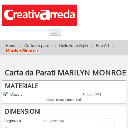
HOME
Home
Carta da parati
Collezione Style
Pop Art
Marilyn Monroe
INFORMAZIONI GENERALI
CARTA DA PARATI
Carta da Parati MARILYN MONROE
ACCEDI
MATERIALE
Classic
€ 35,00/MQ
(prezzi tasse e trasp. incl.)
DIMENSIONI
Larghezza
cm
(max 600)