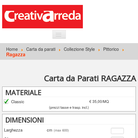
HOME
Home
Carta da parati
Collezione Style
Pittorico
Ragazza
INFORMAZIONI GENERALI
CARTA DA PARATI
Carta da Parati RAGAZZA
ACCEDI
MATERIALE
Classic
€ 35,00/MQ
(prezzi tasse e trasp. incl.)
DIMENSIONI
Larghezza
cm
(max 600)