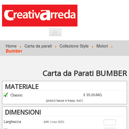
HOME
Home
Carta da parati
Collezione Style
Motori
Bumber
INFORMAZIONI GENERALI
CARTA DA PARATI
Carta da Parati BUMBER
ACCEDI
MATERIALE
Classic
€ 35,00/MQ
(prezzi tasse e trasp. incl.)
DIMENSIONI
Larghezza
cm
(max 600)