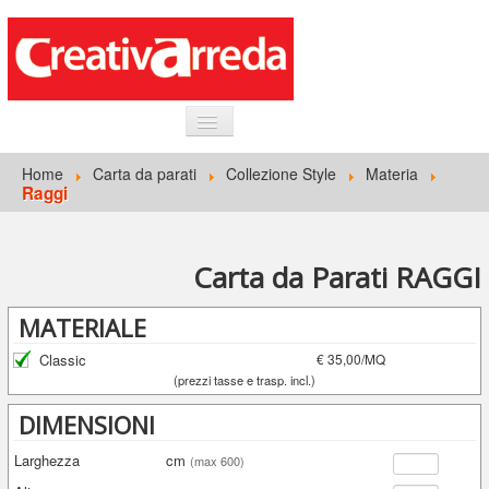
HOME
Home
Carta da parati
Collezione Style
Materia
Raggi
INFORMAZIONI GENERALI
CARTA DA PARATI
Carta da Parati RAGGI
ACCEDI
MATERIALE
Classic
€ 35,00/MQ
(prezzi tasse e trasp. incl.)
DIMENSIONI
Larghezza
cm
(max 600)