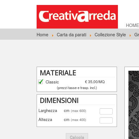
HOM
Home
Carta da parati
Collezione Style
Gr
MATERIALE
Classic
€ 35,00/MQ
(prezzi tasse e trasp. incl.)
DIMENSIONI
Larghezza
cm
(max 600)
Altezza
cm
(max 400)
Calcola