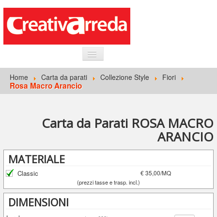
HOME
Home
Carta da parati
Collezione Style
Fiori
Rosa Macro Arancio
INFORMAZIONI GENERALI
CARTA DA PARATI
Carta da Parati ROSA MACRO
ACCEDI
ARANCIO
MATERIALE
Classic
€ 35,00/MQ
(prezzi tasse e trasp. incl.)
DIMENSIONI