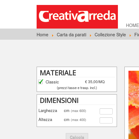
HOM
Home
Carta da parati
Collezione Style
Fi
MATERIALE
Classic
€ 35,00/MQ
(prezzi tasse e trasp. incl.)
DIMENSIONI
Larghezza
cm
(max 600)
Altezza
cm
(max 400)
Calcola