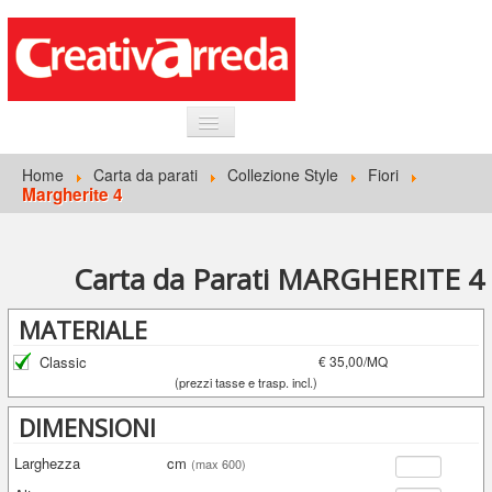
HOME
Home
Carta da parati
Collezione Style
Fiori
Margherite 4
INFORMAZIONI GENERALI
CARTA DA PARATI
Carta da Parati MARGHERITE 4
ACCEDI
MATERIALE
Classic
€ 35,00/MQ
(prezzi tasse e trasp. incl.)
DIMENSIONI
Larghezza
cm
(max 600)