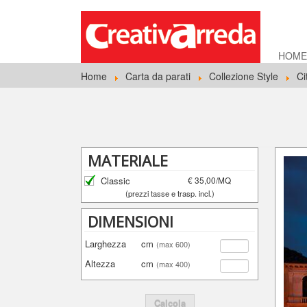
HOM
Home
Carta da parati
Collezione Style
Ci
MATERIALE
Classic
€ 35,00/MQ
(prezzi tasse e trasp. incl.)
DIMENSIONI
Larghezza
cm
(max 600)
Altezza
cm
(max 400)
Calcola