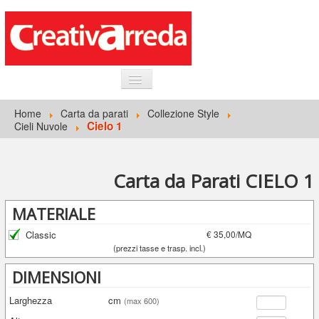
HOME
Home
Carta da parati
Collezione Style
Cielo 1
Cieli Nuvole
INFORMAZIONI GENERALI
CARTA DA PARATI
Carta da Parati CIELO 1
ACCEDI
MATERIALE
Classic
€ 35,00/MQ
(prezzi tasse e trasp. incl.)
DIMENSIONI
Larghezza
cm
(max 600)